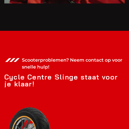
Scooterproblemen? Neem contact op voor
snelle hulp!
C
y
c
l
e
C
e
n
t
r
e
S
l
i
n
g
e
s
t
a
a
t
v
o
o
r
j
e
k
l
a
a
r
!