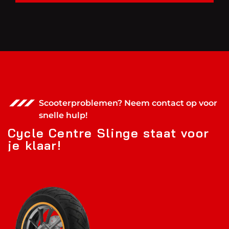
Scooterproblemen? Neem contact op voor
snelle hulp!
C
y
c
l
e
C
e
n
t
r
e
S
l
i
n
g
e
s
t
a
a
t
v
o
o
r
j
e
k
l
a
a
r
!